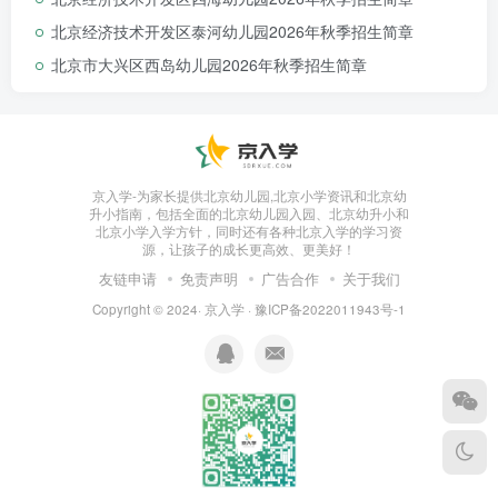
010-84842495
北京经济技术开发区泰河幼儿园2026年秋季招生简章
13581631626(杨老师)
北京市大兴区西岛幼儿园2026年秋季招生简章
咨询时间:
7月1日一8月31日的周一至周五
上午8:30-11:30 下午13:30-17:00
2.区教委咨询电话:
京入学-为家长提供北京幼儿园,北京小学资讯和北京幼
升小指南，包括全面的北京幼儿园入园、北京幼升小和
010-85855809、010-85855706
北京小学入学方针，同时还有各种北京入学的学习资
咨询时间:
源，让孩子的成长更高效、更美好！
友链申请
免责声明
广告合作
关于我们
7月1日一8月31日
上午8:30-11:30 下午13:30-17:00
Copyright © 2024·
京入学
·
豫ICP备2022011943号-1
温馨提示：
7月1日起可登录网址查看幼儿录取情况：
“朝阳区幼儿入园
登记报名服务平台”网址http://yery.bjchyedu.cn。