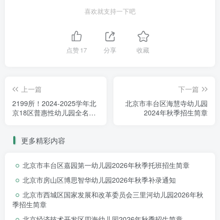
喜欢就支持一下吧
补录时间
点赞
17
分享
收藏
LITTLE GOLDEN STAR
上一篇
下一篇
2199所！2024-2025学年北
北京市丰台区海慧寺幼儿园
截止时间：
2024年
7月22日
京18区普惠性幼儿园全名
2024年秋季招生简章
单！最高900元/月，看看你
家附近有哪些~
更多精彩内容
北京市丰台区嘉园第一幼儿园2026年秋季托班招生简章
电话咨询
北京市房山区博思智华幼儿园2026年秋季补录通知
北京市西城区国家发展和改革委员会三里河幼儿园2026年秋
LITTLE GOLDEN STAR
季招生简章
北京经济技术开发区四海幼儿园2026年秋季招生简章
1.幼儿园咨询电话: