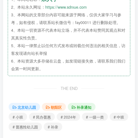
2、本站永久网址：
https://www.sdrxue.com
3、本网站的文章部分内容可能来源于网络，仅供大家学习与参
考，如有侵权，请联系站长微信号：fay00011 进行删除处理。
补录
年龄
4、本站一切资源不代表本站立场，并不代表本站赞同其观点和对
其真实性负责。
LITTLE GOLDEN STAR
5、本站一律禁止以任何方式发布或转载任何违法的相关信息，访
客发现请向站长举报
6、本站资源大多存储在云盘，如发现链接失效，请联系我们我们
小班
补录
会第一时间更新。
幼儿出生日期：2020年9月1日至2021年8月31日
THE END
中班
补录：
幼儿出生日期：2019年9月1日至2020年8月31日
北京幼儿园
朝阳区
补录通知
大
班补录：
# 小班
# 民办普惠
# 2024年
# 一级一类
# 中班
幼儿出生日期：2018年9月1日至2019年8月31日
# 普惠性幼儿园
# 补录