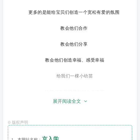
更多的是能给宝贝们创造一个宽松有爱的氛围
教会他们合作
教会他们分享
教会他们创造幸福、感受幸福
给我们一棵小幼苗
让我们共同用爱和耐心来灌溉
展开阅读全文
让他们茁壮成长
©
版权声明
欢迎适龄宝宝加入我们这个有爱的大家庭～
京入学
1、本网站名称：