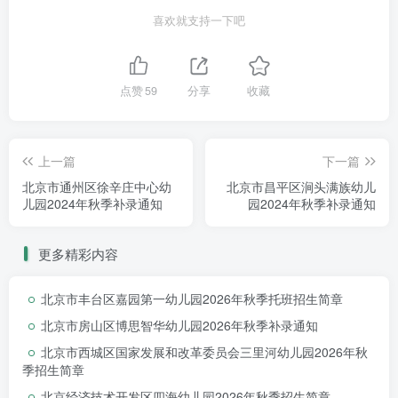
喜欢就支持一下吧
隆盛园东区、西区、航城壹号、
御园
A区、富丽华庭东区、众美城、
点赞
59
分享
收藏
盛兴园、御园BCDE、李窑东西中
堡、四各庄、富力丹麦小镇、龙景
上一篇
下一篇
湾。
北京市通州区徐辛庄中心幼
北京市昌平区涧头满族幼儿
儿园2024年秋季补录通知
园2024年秋季补录通知
开设班级：隆盛分园1个班 学位
20个。童话分园1个班学位20个。
更多精彩内容
说明：班级最低开班人数为10
北京市丰台区嘉园第一幼儿园2026年秋季托班招生简章
人。报名不到10人不开班。最终根
北京市房山区博思智华幼儿园2026年秋季补录通知
北京市西城区国家发展和改革委员会三里河幼儿园2026年秋
据招生情况决定班级开设在隆盛分
季招生简章
园或童话分园。
北京经济技术开发区四海幼儿园2026年秋季招生简章