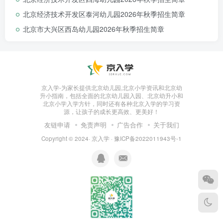
北京经济技术开发区泰河幼儿园2026年秋季招生简章
北京市大兴区西岛幼儿园2026年秋季招生简章
京入学-为家长提供北京幼儿园,北京小学资讯和北京幼
升小指南，包括全面的北京幼儿园入园、北京幼升小和
北京小学入学方针，同时还有各种北京入学的学习资
源，让孩子的成长更高效、更美好！
友链申请
免责声明
广告合作
关于我们
四、招生条件及顺
Copyright © 2024·
京入学
·
豫ICP备2022011943号-1
序
第一批：招收
隆盛园东区、西区、航城壹号
内，幼儿法定监护人持有房产的适龄幼儿，招生顺
序为：