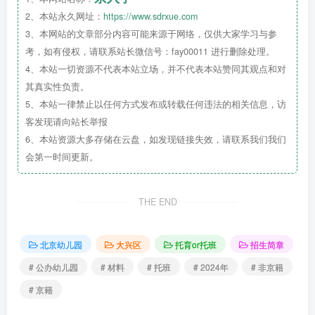
二、招生对象
2、本站永久网址：
https://www.sdrxue.com
3、本网站的文章部分内容可能来源于网络，仅供大家学习与参
考，如有侵权，请联系站长微信号：fay00011 进行删除处理。
4、本站一切资源不代表本站立场，并不代表本站赞同其观点和对
2021年9月1日（含）-2022年2月28日（含）出生
其真实性负责。
的幼儿。
5、本站一律禁止以任何方式发布或转载任何违法的相关信息，访
客发现请向站长举报
6、本站资源大多存储在云盘，如发现链接失效，请联系我们我们
会第一时间更新。
THE END
北京幼儿园
大兴区
托育or托班
招生简章
# 公办幼儿园
# 材料
# 托班
# 2024年
# 非京籍
三、招生范围
# 京籍