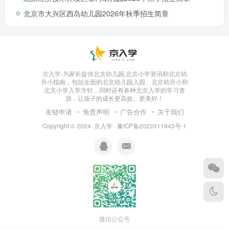
北京市大兴区西岛幼儿园2026年秋季招生简章
预防接种证查验对象有哪些？
京入学-为家长提供北京幼儿园,北京小学资讯和北京幼
全市所有新入托（入园）、入学的儿童和学生（含在
升小指南，包括全面的北京幼儿园入园、北京幼升小和
北京小学入学方针，同时还有各种北京入学的学习资
学期中间新接收的转园和转学学生），即
每学年新入托儿
源，让孩子的成长更高效、更美好！
童、小学一年级、初一入学新生、新转入儿童。
友链申请
免责声明
广告合作
关于我们
Copyright © 2024·
京入学
·
豫ICP备2022011943号-1
如何办理预防接种证？
微信公众号