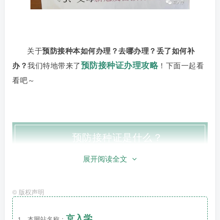
关于
预防接种本如何办理？去哪办理？丢了如何补
预防接种证办理攻略
办？
我们特地带来了
！下面一起看
看吧～
预防接种证是什么？
展开阅读全文
©
版权声明
免疫预防接种证就是要看孩子在相应的年龄段内，有
没有按照国家规定的程序接种相应的疫苗。
京入学
1、本网站名称：