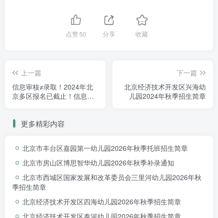
点赞
50
分享
收藏
上一篇
下一篇
信息审核≠录取！2024年北
北京经济技术开发区兴海幼
京多区报名已截止！信息审
儿园2024年秋季招生简章
核已开始~
⚠️
提醒：
教育局明确规定，儿童入托、入学预防接
种证查验工作须在
新生开学后或儿童转学、插班30日内
更多精彩内容
完成，如果有遗漏，补种完成后，交
托育
机构、幼儿园
北京市丰台区嘉园第一幼儿园2026年秋季托班招生简章
和学校在
当年12月底之前会再次查验
！所以家长一定要
北京市房山区博思智华幼儿园2026年秋季补录通知
按时完成接种！
北京市西城区国家发展和改革委员会三里河幼儿园2026年秋
季招生简章
北京经济技术开发区四海幼儿园2026年秋季招生简章
北京经济技术开发区泰河幼儿园2026年秋季招生简章