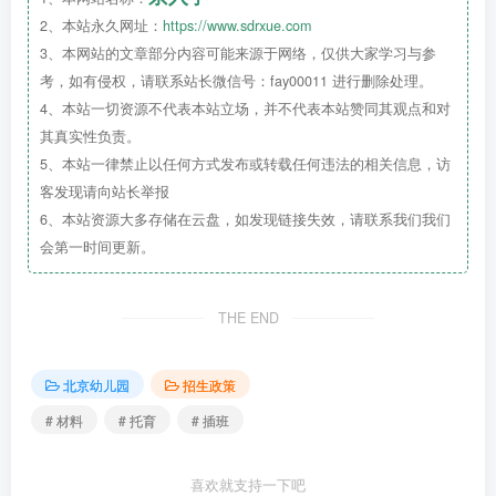
2、本站永久网址：
https://www.sdrxue.com
3、本网站的文章部分内容可能来源于网络，仅供大家学习与参
考，如有侵权，请联系站长微信号：fay00011 进行删除处理。
其中，
教育局是
明确规定了入托（入园）、入学、转
4、本站一切资源不代表本站立场，并不代表本站赞同其观点和对
学、
插班
儿童都要查验《预防接种证》
，是孩子入园（入
其真实性负责。
5、本站一律禁止以任何方式发布或转载任何违法的相关信息，访
学）必备材料。
客发现请向站长举报
6、本站资源大多存储在云盘，如发现链接失效，请联系我们我们
会第一时间更新。
它长这样👇
THE END
北京幼儿园
招生政策
# 材料
# 托育
# 插班
喜欢就支持一下吧