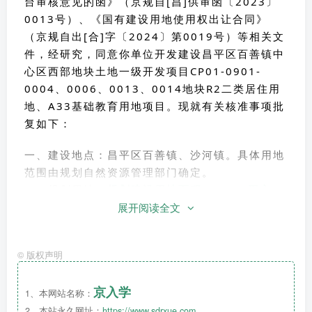
台审核意见的函》（京规自[昌]供审函〔2023〕
0013号）、《国有建设用地使用权出让合同》
（京规自出[合]字〔2024〕第0019号）等相关文
件，经研究，同意你单位开发建设昌平区百善镇中
心区西部地块土地一级开发项目CP01-0901-
0004、0006、0013、0014地块R2二类居住用
地、A33基础教育用地项目。现就有关核准事项批
复如下：
一、建设地点：昌平区百善镇、沙河镇。具体用地
范围由规划自然资源管理部门确定。
二、规划用地：
规划建设用地面积120848平方
展开阅读全文
米
。具体规划用地指标由规划自然资源管理部门核
定。
三、规划建设规模及内容：
建筑控制规模为
©
版权声明
148831平方米
（不含地下面积），建设内容为
住
宅及幼儿园
。具体建设规模指标由规划自然资源管
京入学
1、本网站名称：
理部门核定。
2、本站永久网址：
https://www.sdrxue.com
四、投资估算及资金来源：
总投资估算为545228