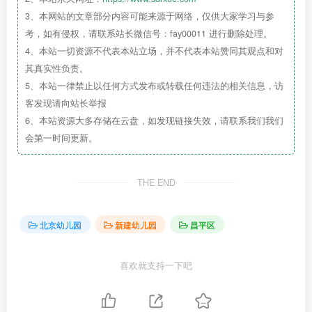
3、本网站的文章部分内容可能来源于网络，仅供大家学习与参
万元
，所需资金全部由北京佰昌房地产开发有限公
考，如有侵权，请联系站长微信号：fay00011 进行删除处理。
司筹措解决。
4、本站一切资源不代表本站立场，并不代表本站赞同其观点和对
五、本批复附《建设项目招标方案核准意见书》1
其真实性负责。
份，请项目单位据此依法开展招标工作。在建设项
5、本站一律禁止以任何方式发布或转载任何违法的相关信息，访
目实施过程中，确有特殊情况需要变更招标方案
客发现请向站长举报
的，应当报市发展改革委重新核准。
6、本站资源大多存储在云盘，如发现链接失效，请联系我们我们
六、本批复有效期2年。在有效期内未办理年度投
会第一时间更新。
资计划或未取得延期批复的，逾期自动失效。
请据此办理有关手续。
附件：建设项目招标方案核准意见书
THE END
北京幼儿园
新建幼儿园
昌平区
喜欢就支持一下吧