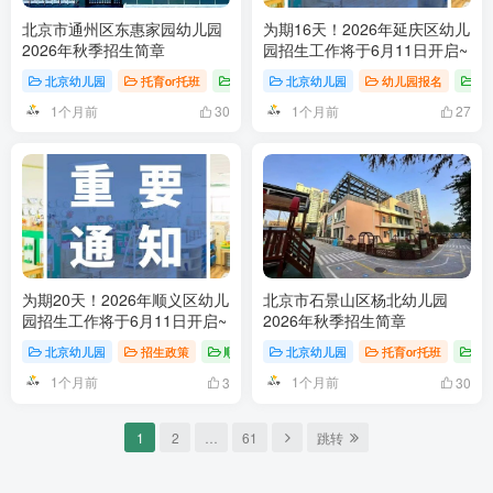
北京市通州区东惠家园幼儿园
为期16天！2026年延庆区幼儿
2026年秋季招生简章
园招生工作将于6月11日开启~
北京幼儿园
托育or托班
招生简章
北京幼儿园
幼儿园报名
延
1个月前
1个月前
30
27
为期20天！2026年顺义区幼儿
北京市石景山区杨北幼儿园
园招生工作将于6月11日开启~
2026年秋季招生简章
北京幼儿园
招生政策
顺义区
北京幼儿园
托育or托班
招
1个月前
1个月前
3
30
1
2
…
61
跳转