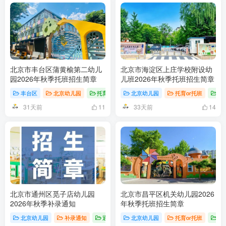
北京市丰台区蒲黄榆第二幼儿
北京市海淀区上庄学校附设幼
园2026年秋季托班招生简章
儿班2026年秋季托班招生简章
丰台区
北京幼儿园
托育or托班
北京幼儿园
托育or托班
招
31天前
33天前
11
14
北京市通州区觅子店幼儿园
北京市昌平区机关幼儿园2026
2026年秋季补录通知
年秋季托班招生简章
北京幼儿园
补录通知
通州区
北京幼儿园
托育or托班
招