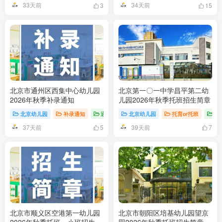
33天前
34天前
3
15
北京市通州区西集中心幼儿园
北京第一〇一中学昌平第二幼
2026年秋季补录通知
儿园2026年秋季托班招生简章
北京幼儿园
补录通知
通州区
北京幼儿园
托育or托班
招
37天前
39天前
5
7
北京市顺义区空港第一幼儿园
北京市朝阳区培基幼儿园望京
2026年秋季托班、小班招生简
园2026年秋季托班招生简章