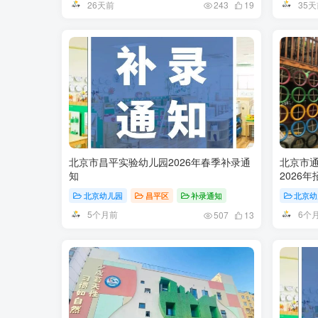
26天前
35天
243
19
北京市昌平实验幼儿园2026年春季补录通
北京市
知
2026
北京幼儿园
昌平区
补录通知
北京幼
5个月前
6个
507
13