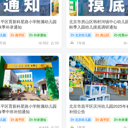
昌平区育新科星路小学附属幼儿园
北京市房山区韩村河镇中心幼儿园2
年秋季补录通知
秋季入园幼儿摸底调研通知
儿园
昌平区
补录通知
北京幼儿园
房山区
托育o
个月前
1年前
562
33
昌平区育新科星路小学附属幼儿园
北京市昌平区滨河幼儿园2025年
年春季中班补招通知
补招公告
儿园
昌平区
补录通知
北京幼儿园
昌平区
补录通
前
1年前
649
32