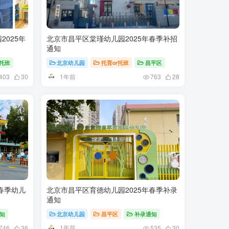
025年
北京市昌平区棠瑾幼儿园2025年春季补招
通知
r托班
北京幼儿园
托育or托班
昌平区
1年前
403
30
763
28
春季幼儿
北京市昌平区育德幼儿园2025年春季补录
通知
知
北京幼儿园
昌平区
补录通知
1年前
746
36
535
20