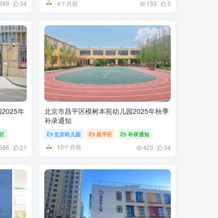
4个月前
369
34
153
5
025年
北京市昌平区模树本苑幼儿园2025年秋季
补录通知
区
北京幼儿园
昌平区
补录通知
10个月前
586
21
423
34