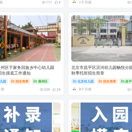
前
1个月前
111
4
通州区于家务回族乡中心幼儿园
北京市昌平区滨河幼儿园畅悦分园2
年招生摸底工作通知
秋季托班招生简章
儿园
招生简章
通州区
北京幼儿园
招生简章
昌平
月前
9个月前
536
24